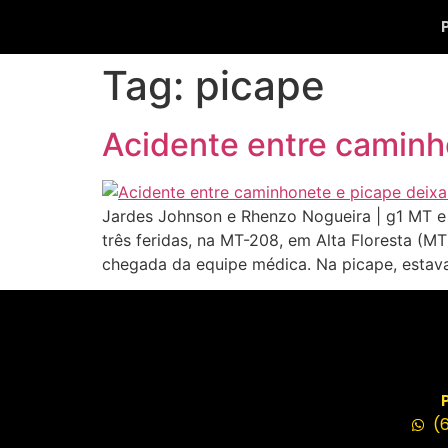
Tag:
picape
Acidente entre caminh
Jardes Johnson e Rhenzo Nogueira | g1 MT e
três feridas, na MT-208, em Alta Floresta (MT
chegada da equipe médica. Na picape, estav
(