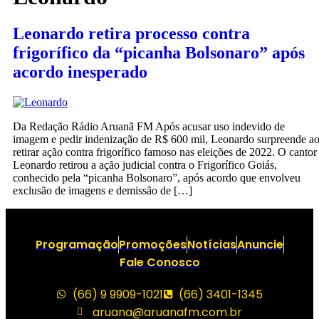
Leonardo retira processo contra
frigorífico da “picanha Bolsonaro” após
acordo inesperado
Da Redação Rádio Aruanã FM Após acusar uso indevido de
imagem e pedir indenização de R$ 600 mil, Leonardo surpreende a
retirar ação contra frigorífico famoso nas eleições de 2022. O cantor
Leonardo retirou a ação judicial contra o Frigorífico Goiás,
conhecido pela “picanha Bolsonaro”, após acordo que envolveu
exclusão de imagens e demissão de […]
Programação
Promoções
Notícias
Anuncie
Fale Conosco
(66) 9 9909-1021
(66) 3401-1345
aruana@aruanafm.com.br