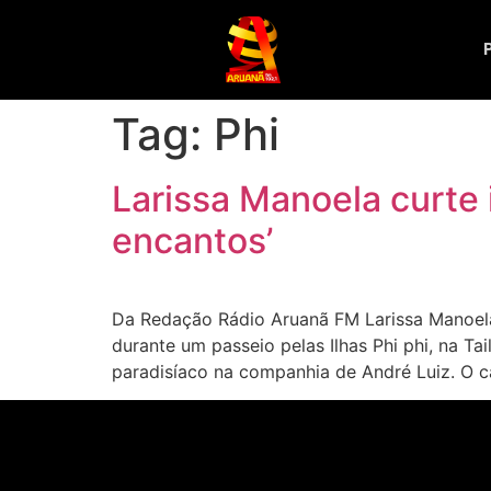
Tag:
Phi
Larissa Manoela curte 
encantos’
Da Redação Rádio Aruanã FM Larissa Manoela 
durante um passeio pelas Ilhas Phi phi, na Ta
paradisíaco na companhia de André Luiz. O ca