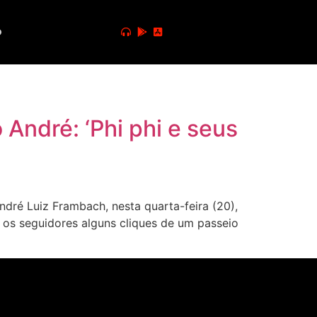
o
 André: ‘Phi phi e seus
ré Luiz Frambach, nesta quarta-feira (20),
om os seguidores alguns cliques de um passeio