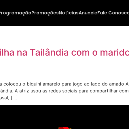
Programação
Promoções
Notícias
Anuncie
Fale Conosc
ilha na Tailândia com o marido
colocou o biquíni amarelo para jogo ao lado do amado And
ilândia. A atriz usou as redes sociais para compartilhar c
sal, […]