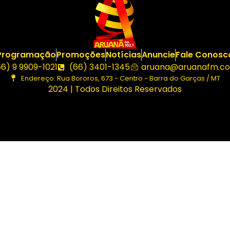
Programação
Promoções
Notícias
Anuncie
Fale Conosc
66) 9 9909-1021
(66) 3401-1345
aruana@aruanafm.co
Endereço: Rua Bororos, 673 - Centro - Barra do Garças / MT
2024 | Todos Direitos Reservados
buraya tıkla
link
website
click here
hoşgeldin bonusu
free s