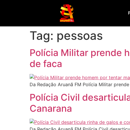
Tag:
pessoas
Polícia Militar prend
de faca
Da Redação Aruanã FM Polícia Militar prend
Polícia Civil desartic
Canarana
Da Redação Aruanã FM Polícia Civil desartic