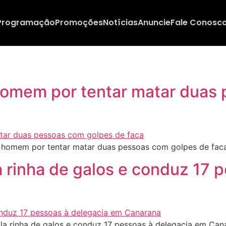
Programação
Promoções
Notícias
Anuncie
Fale Conosc
e homem por tentar matar duas
e homem por tentar matar duas pessoas com golpes de fac
ula rinha de galos e conduz 17
ula rinha de galos e conduz 17 pessoas à delegacia em Ca