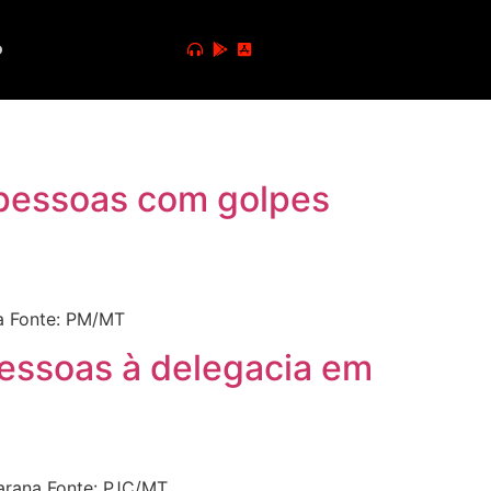
o
 pessoas com golpes
a Fonte: PM/MT
 pessoas à delegacia em
narana Fonte: PJC/MT