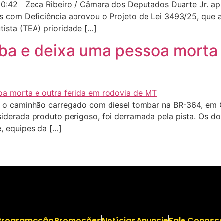
:42 Zeca Ribeiro / Câmara dos Deputados Duarte Jr. apr
s com Deficiência aprovou o Projeto de Lei 3493/25, que 
tista (TEA) prioridade […]
 e deixa uma pessoa morta e
s o caminhão carregado com diesel tombar na BR-364, em C
siderada produto perigoso, foi derramada pela pista. Os do
, equipes da […]
Programação
Promoções
Notícias
Anuncie
Fale Conosc