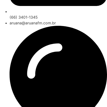
(66) 3401-1345
aruana@aruanafm.com.br