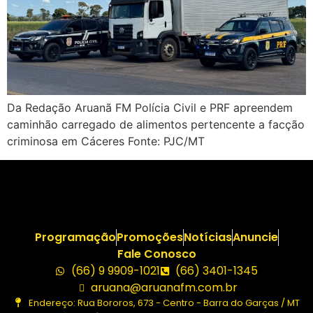
Da Redação Aruanã FM Polícia Civil e PRF apreendem
caminhão carregado de alimentos pertencente a facção
criminosa em Cáceres Fonte: PJC/MT
Programação
Promoções
Notícias
Anuncie
Fale Conosco
(66) 9 9909-1021
(66) 3401-1345
aruana@aruanafm.com.br
Endereço: Rua Bororos, 673 - Centro - Barra do Garças / MT