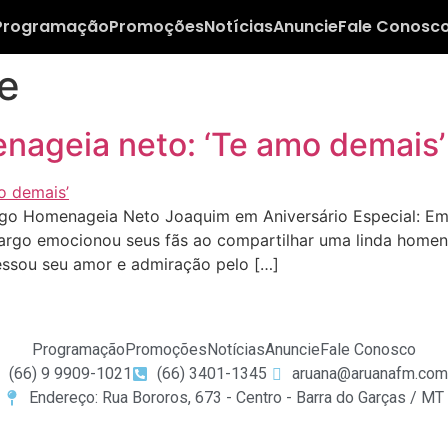
Programação
Promoções
Notícias
Anuncie
Fale Conosc
e
nageia neto: ‘Te amo demais’
o Homenageia Neto Joaquim em Aniversário Especial: Emo
amargo emocionou seus fãs ao compartilhar uma linda home
ssou seu amor e admiração pelo […]
Programação
Promoções
Notícias
Anuncie
Fale Conosco
(66) 9 9909-1021
(66) 3401-1345
aruana@aruanafm.com
Endereço: Rua Bororos, 673 - Centro - Barra do Garças / MT