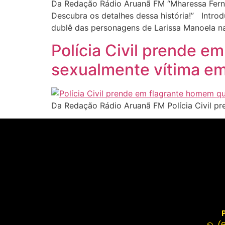
Da Redação Rádio Aruanã FM “Mharessa Fernan
Descubra os detalhes dessa história!” Introd
dublê das personagens de Larissa Manoela na
Polícia Civil prende 
sexualmente vítima em
Da Redação Rádio Aruanã FM Polícia Civil p