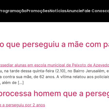
Programação
Promoções
Notícias
Anuncie
Fale Conosc
ilho que perseguiu a mãe com p
u, na tarde dessa quinta-feira (2.10), no Bairro Jerusalé
a contra sua mãe, de 62 anos. A vítima relatou aos policiais
, além de […]
 processa homem que a perseg