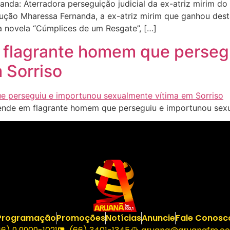
da: Aterradora perseguição judicial da ex-atriz mirim do
ução Mharessa Fernanda, a ex-atriz mirim que ganhou desta
 novela “Cúmplices de um Resgate”, […]
em flagrante homem que perse
 Sorriso
rende em flagrante homem que perseguiu e importunou sex
Programação
Promoções
Notícias
Anuncie
Fale Conosc