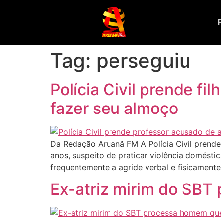
Tag:
perseguiu
Polícia Civil prende f
fazer seu almoço
Da Redação Aruanã FM A Polícia Civil prende
anos, suspeito de praticar violência doméstic
frequentemente a agride verbal e fisicamente
Ex-atriz mirim do SBT