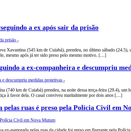
seguindo a ex após sair da prisão
va Xavantina (545 km de Cuiabá), prendeu, no último sábado (24.5),
 ele, mesmo após já ter sido preso pelo mesmo motivo. […]
eguindo a ex-companheira e descumpriu med
na (740 km de Cuiabá) prendeu, na noite dessa terça-feira (29.4), um 
tiça à favor dela. O casal conviveu maritalmente por dois anos […]
pelas ruas é preso pela Polícia Civil em 
amorada pelas ruas da cidade foi preso em flagrante pela Polícia Civi