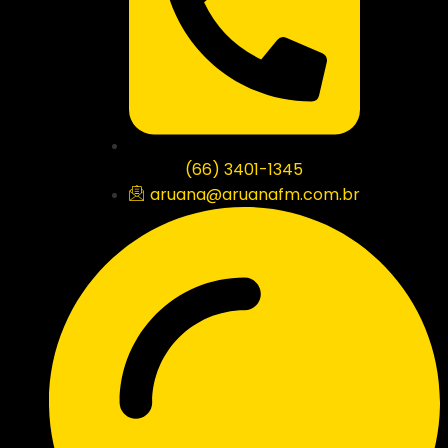
(66) 3401-1345
aruana@aruanafm.com.br