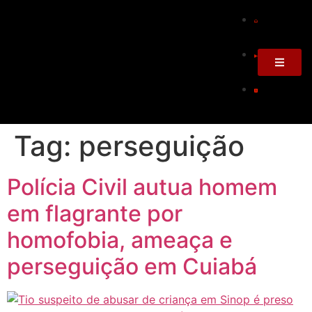
Tag:
perseguição
Polícia Civil autua homem
em flagrante por
homofobia, ameaça e
perseguição em Cuiabá