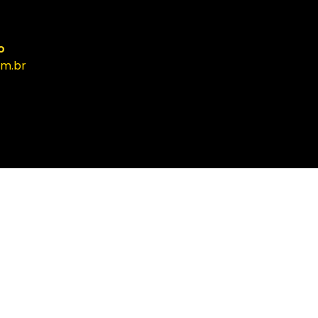
o
m.br
t giriş
starzbet
xslot güncel giriş
xslot giriş
xslot
xslot gün