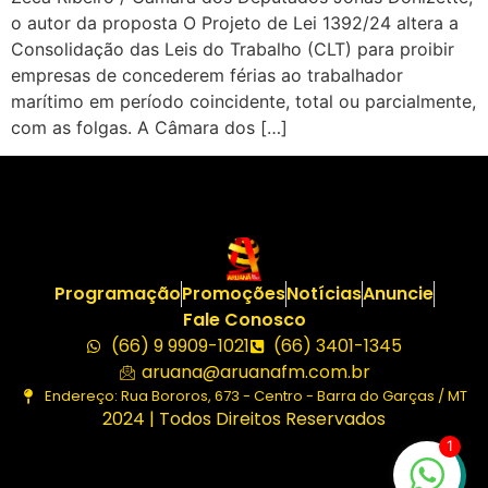
o autor da proposta O Projeto de Lei 1392/24 altera a
Consolidação das Leis do Trabalho (CLT) para proibir
empresas de concederem férias ao trabalhador
marítimo em período coincidente, total ou parcialmente,
com as folgas. A Câmara dos […]
Programação
Promoções
Notícias
Anuncie
Fale Conosco
(66) 9 9909-1021
(66) 3401-1345
aruana@aruanafm.com.br
Endereço: Rua Bororos, 673 - Centro - Barra do Garças / MT
2024 | Todos Direitos Reservados
1