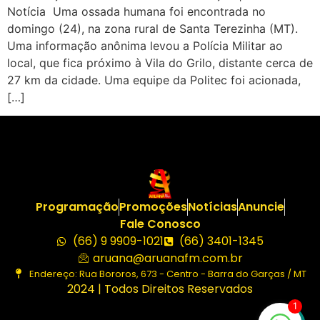
Notícia Uma ossada humana foi encontrada no
domingo (24), na zona rural de Santa Terezinha (MT).
Uma informação anônima levou a Polícia Militar ao
local, que fica próximo à Vila do Grilo, distante cerca de
27 km da cidade. Uma equipe da Politec foi acionada,
[…]
Programação
Promoções
Notícias
Anuncie
Fale Conosco
(66) 9 9909-1021
(66) 3401-1345
aruana@aruanafm.com.br
Endereço: Rua Bororos, 673 - Centro - Barra do Garças / MT
2024 | Todos Direitos Reservados
1