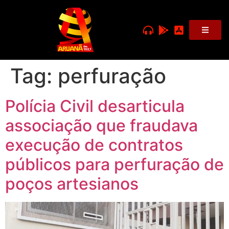
Tag:
perfuração
Polícia Civil desarticula
associação que fraudava
execução de contratos
públicos para perfuração de
poços artesianos