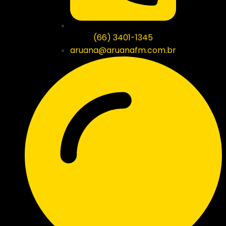
(66) 3401-1345
aruana@aruanafm.com.br