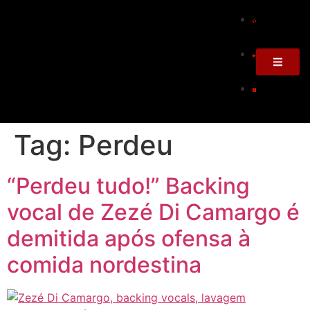
Tag:
Perdeu
“Perdeu tudo!” Backing
vocal de Zezé Di Camargo é
demitida após ofensa à
comida nordestina