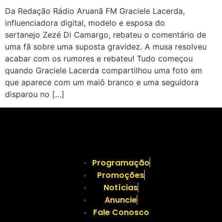
Da Redação Rádio Aruanã FM Graciele Lacerda,
influenciadora digital, modelo e esposa do
sertanejo Zezé Di Camargo, rebateu o comentário de
uma fã sobre uma suposta gravidez. A musa resolveu
acabar com os rumores e rebateu! Tudo começou
quando Graciele Lacerda compartilhou uma foto em
que aparece com um maiô branco e uma seguidora
disparou no […]
Programação
Promoções
Notícias
Anuncie
Fale Conosco