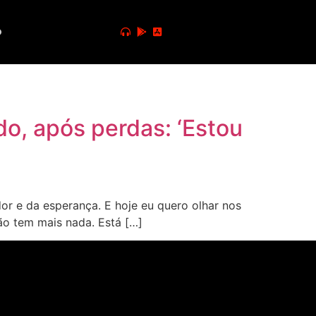
o
o, após perdas: ‘Estou
dor e da esperança. E hoje eu quero olhar nos
ão tem mais nada. Está […]