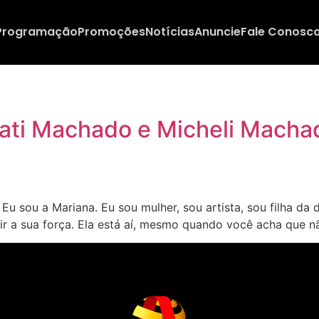
Programação
Promoções
Notícias
Anuncie
Fale Conosc
ati Machado e Micheli Machad
u sou a Mariana. Eu sou mulher, sou artista, sou filha da 
r a sua força. Ela está aí, mesmo quando você acha que n