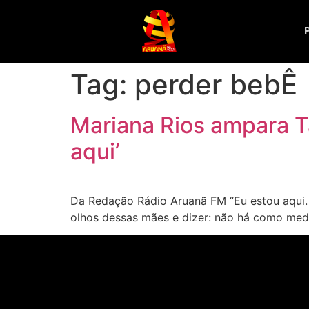
Tag:
perder bebÊ
Mariana Rios ampara T
aqui’
Da Redação Rádio Aruanã FM “Eu estou aqui. E
olhos dessas mães e dizer: não há como medi