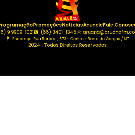
Programação
Promoções
Notícias
Anuncie
Fale Conosc
66) 9 9909-1021
(66) 3401-1345
aruana@aruanafm.co
Endereço: Rua Bororos, 673 - Centro - Barra do Garças / MT
2024 | Todos Direitos Reservados
asibom güncel giriş
casibom giriş
casibom
casibom güncel 