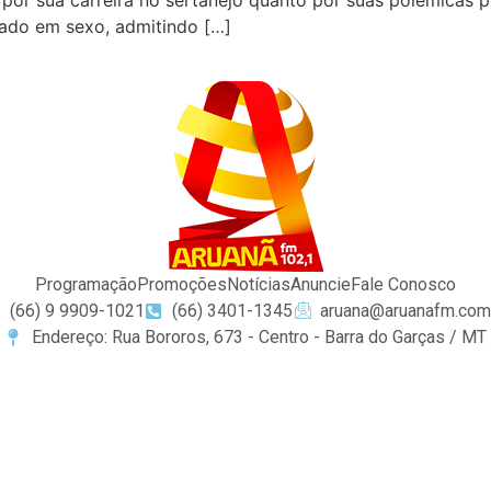
por sua carreira no sertanejo quanto por suas polêmicas p
ciado em sexo, admitindo […]
Programação
Promoções
Notícias
Anuncie
Fale Conosco
(66) 9 9909-1021
(66) 3401-1345
aruana@aruanafm.com
Endereço: Rua Bororos, 673 - Centro - Barra do Garças / MT
uraya tıkla
link
website
click here
hoşgeldin bonusu
free sp