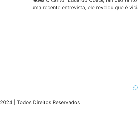
redes O cantor Eduardo Costa, famoso tanto 
uma recente entrevista, ele revelou que é vi
2024 | Todos Direitos Reservados
spor
izle |
ücretsiz
bedava
hack
torrent
crack |
siteye git
b