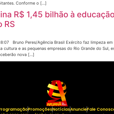
bitantes. Conforme o […]
ina R$ 1,45 bilhão à educação,
o RS
:07 Bruno Peres/Agência Brasil Exército faz limpeza em 
a cultura e as pequenas empresas do Rio Grande do Sul, es
eceberão nova […]
Programação
Promoções
Notícias
Anuncie
Fale Conosc