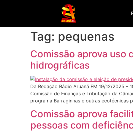
Tag:
pequenas
Comissão aprova uso d
hidrográficas
Da Redação Rádio Aruanã FM 19/12/2025 – 18
Comissão de Finanças e Tributação da Câmar
programa Barraginhas e outras ecotécnicas p
Comissão aprova facil
pessoas com deficiênc