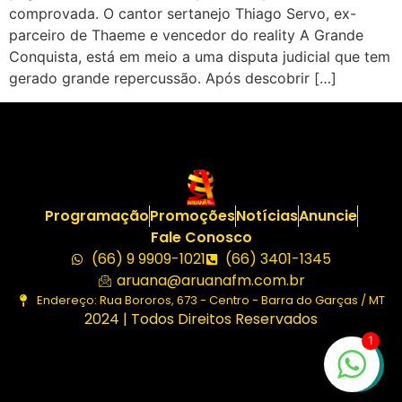
comprovada. O cantor sertanejo Thiago Servo, ex-
parceiro de Thaeme e vencedor do reality A Grande
Conquista, está em meio a uma disputa judicial que tem
gerado grande repercussão. Após descobrir […]
Programação
Promoções
Notícias
Anuncie
Fale Conosco
(66) 9 9909-1021
(66) 3401-1345
aruana@aruanafm.com.br
Endereço: Rua Bororos, 673 - Centro - Barra do Garças / MT
2024 | Todos Direitos Reservados
1