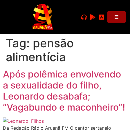
Tag:
pensão
alimentícia
Após polêmica envolvendo
a sexualidade do filho,
Leonardo desabafa;
“Vagabundo e maconheiro”!
Da Redação Rádio Aruanã FM O cantor sertanejo