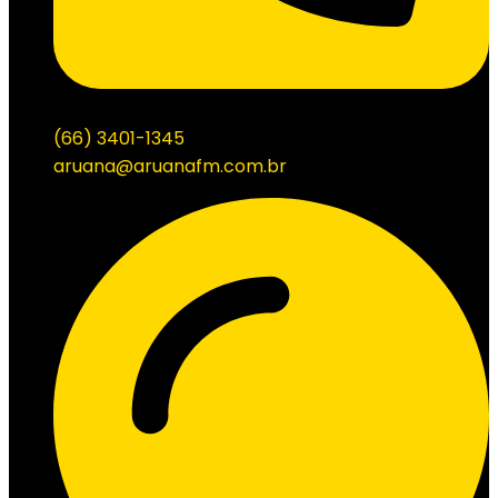
(66) 3401-1345
aruana@aruanafm.com.br