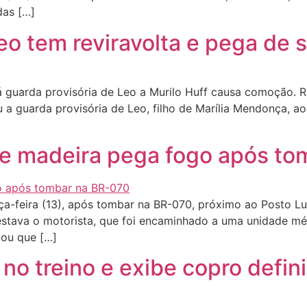
das […]
eo tem reviravolta e pega de 
uarda provisória de Leo a Murilo Huff causa comoção. Rut
 a guarda provisória de Leo, filho de Marília Mendonça, ao
e madeira pega fogo após to
a-feira (13), após tombar na BR-070, próximo ao Posto Lu
 estava o motorista, que foi encaminhado a uma unidade m
tou que […]
o treino e exibe copro defini