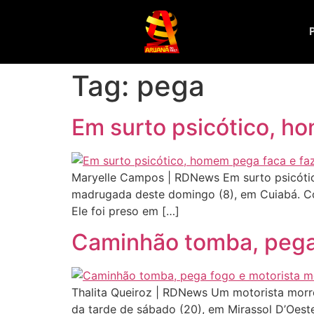
Tag:
pega
Em surto psicótico, ho
Maryelle Campos | RDNews Em surto psicótico
madrugada deste domingo (8), em Cuiabá. C
Ele foi preso em […]
Caminhão tomba, pega
Thalita Queiroz | RDNews Um motorista morre
da tarde de sábado (20), em Mirassol D’Oeste 