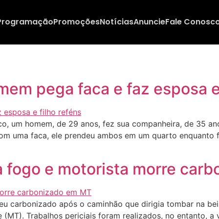
Programação
Promoções
Notícias
Anuncie
Fale Conosc
mem pega faca e faz esposa e 
, um homem, de 29 anos, fez sua companheira, de 35 anos,
om uma faca, ele prendeu ambos em um quarto enquanto f
 fogo e motorista morre car
u carbonizado após o caminhão que dirigia tombar na beir
(MT). Trabalhos periciais foram realizados, no entanto, a 