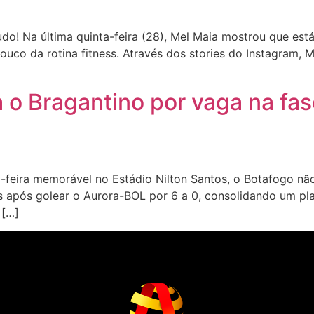
o! Na última quinta-feira (28), Mel Maia mostrou que est
ouco da rotina fitness. Através dos stories do Instagram, 
 o Bragantino por vaga na fa
eira memorável no Estádio Nilton Santos, o Botafogo não
s após golear o Aurora-BOL por 6 a 0, consolidando um pla
 […]