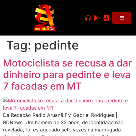
Tag:
pedinte
Motociclista se recusa a dar
dinheiro para pedinte e leva
7 facadas em MT
Da Redação Rádio Aruanã FM Gabriel Rodrigues |
RDNews Um homem de 22 anos, de identidade não
revelada, foi esfaqueado sete vezes na madrugada