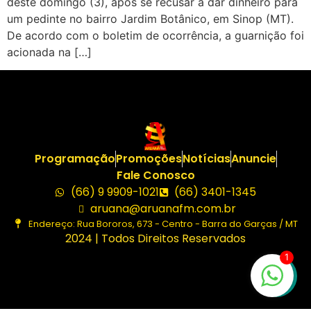
deste domingo (3), após se recusar a dar dinheiro para
um pedinte no bairro Jardim Botânico, em Sinop (MT).
De acordo com o boletim de ocorrência, a guarnição foi
acionada na […]
Programação
Promoções
Notícias
Anuncie
Fale Conosco
(66) 9 9909-1021
(66) 3401-1345
aruana@aruanafm.com.br
Endereço: Rua Bororos, 673 - Centro - Barra do Garças / MT
2024 | Todos Direitos Reservados
1