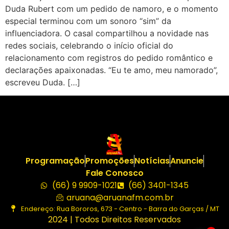
Duda Rubert com um pedido de namoro, e o momento
especial terminou com um sonoro “sim” da
influenciadora. O casal compartilhou a novidade nas
redes sociais, celebrando o início oficial do
relacionamento com registros do pedido romântico e
declarações apaixonadas. “Eu te amo, meu namorado”,
escreveu Duda. […]
Programação
Promoções
Notícias
Anuncie
Fale Conosco
(66) 9 9909-1021
(66) 3401-1345
aruana@aruanafm.com.br
Endereço: Rua Bororos, 673 - Centro - Barra do Garças / MT
2024 | Todos Direitos Reservados