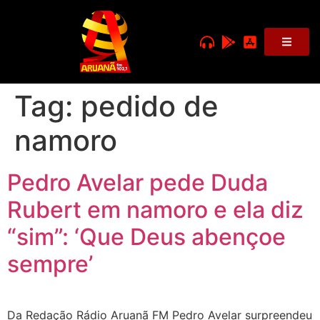
Tag:
pedido de
namoro
Pedro Avelar pede Duda
Rubert em namoro e ela diz
“sim”: ‘Que Deus abençoe
sempre’
Da Redação Rádio Aruanã FM Pedro Avelar surpreendeu