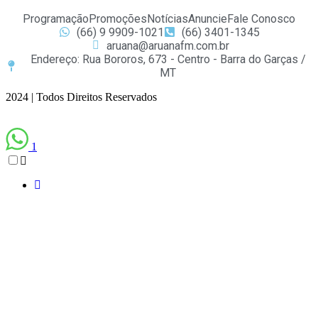
Programação
Promoções
Notícias
Anuncie
Fale Conosco
(66) 9 9909-1021
(66) 3401-1345
aruana@aruanafm.com.br
Endereço: Rua Bororos, 673 - Centro - Barra do Garças /
MT
2024 | Todos Direitos Reservados
1
sibom
casibom güncel giriş
casibom giriş
casibom
casibom güncel giriş