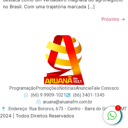
no Brasil. Com uma trajetória marcada […]
Próximo
→
Programação
Promoções
Notícias
Anuncie
Fale Conosco
(66) 9 9909-1021
(66) 3401-1345
aruana@aruanafm.com.br
1
Endereço: Rua Bororos, 673 - Centro - Barra do Garças / MT
2024 | Todos Direitos Reservados