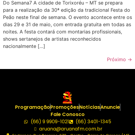
Do Semana7 A cidade de Torixoréu – MT se prepara
para a realização da 30ª edição da tradicional Festa do
Peão neste final de semana. O evento acontece entre os
dias 29 e 31 de maio, com entrada gratuita em todas as
noites. A festa contará com montarias profissionais,
shows sertanejos de artistas reconhecidos
nacionalmente […]
Próximo
→
Programação
Promoções
Notícias
Anuncie
Fale Conosco
(66) 9 9909-1021
(66) 3401-1345
aruana@aruanafm.com.br