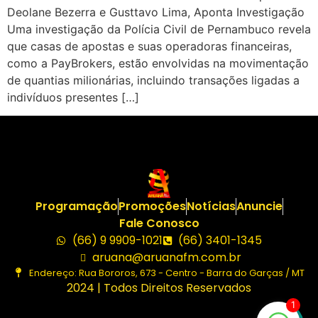
Deolane Bezerra e Gusttavo Lima, Aponta Investigação
Uma investigação da Polícia Civil de Pernambuco revela
que casas de apostas e suas operadoras financeiras,
como a PayBrokers, estão envolvidas na movimentação
de quantias milionárias, incluindo transações ligadas a
indivíduos presentes […]
Programação
Promoções
Notícias
Anuncie
Fale Conosco
(66) 9 9909-1021
(66) 3401-1345
aruana@aruanafm.com.br
Endereço: Rua Bororos, 673 - Centro - Barra do Garças / MT
2024 | Todos Direitos Reservados
1