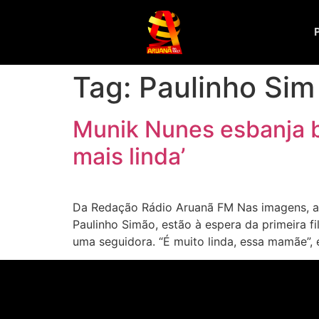
Tag:
Paulinho Sim
Munik Nunes esbanja b
mais linda’
Da Redação Rádio Aruanã FM Nas imagens, a 
Paulinho Simão, estão à espera da primeira fi
uma seguidora. “É muito linda, essa mamãe”, 