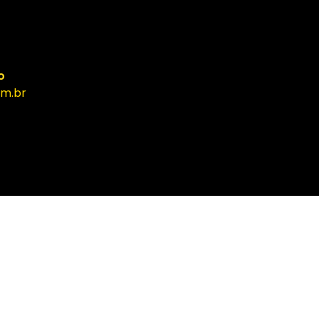
o
m.br
starzbet
xslot güncel giriş
xslot giriş
xslot
xslot güncel giriş