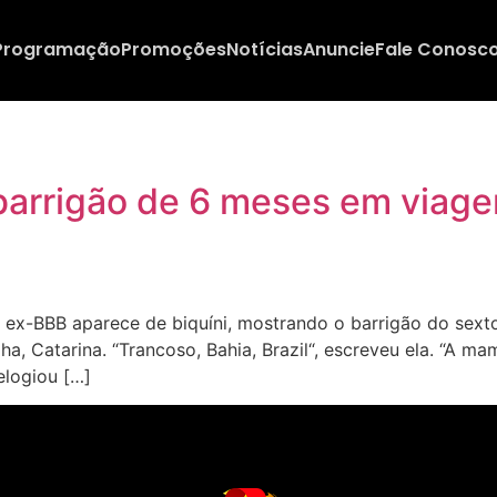
Programação
Promoções
Notícias
Anuncie
Fale Conosc
arrigão de 6 meses em viage
ex-BBB aparece de biquíni, mostrando o barrigão do sexto
lha, Catarina. “Trancoso, Bahia, Brazil“, escreveu ela. “A 
elogiou […]