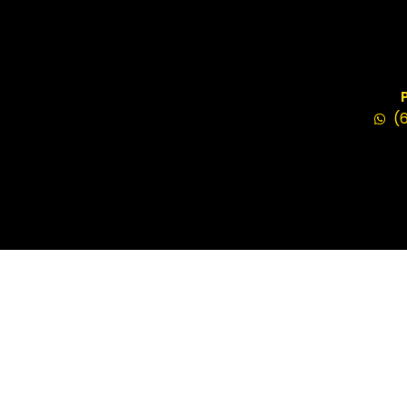
(
bet güncel giriş
starzbet giriş
starzbet
starzbet güncel giri