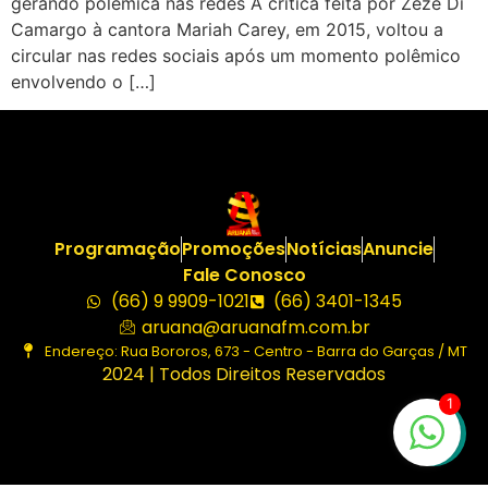
gerando polêmica nas redes A crítica feita por Zezé Di
Camargo à cantora Mariah Carey, em 2015, voltou a
circular nas redes sociais após um momento polêmico
envolvendo o […]
Programação
Promoções
Notícias
Anuncie
Fale Conosco
(66) 9 9909-1021
(66) 3401-1345
aruana@aruanafm.com.br
Endereço: Rua Bororos, 673 - Centro - Barra do Garças / MT
2024 | Todos Direitos Reservados
1