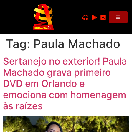
Tag:
Paula Machado
Sertanejo no exterior! Paula
Machado grava primeiro
DVD em Orlando e
emociona com homenagem
às raízes