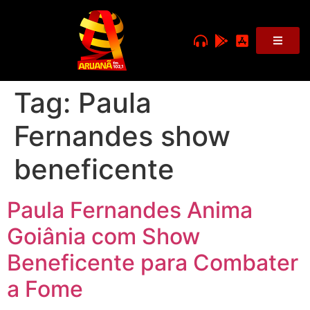
Tag:
Paula
Fernandes show
beneficente
Paula Fernandes Anima
Goiânia com Show
Beneficente para Combater
a Fome