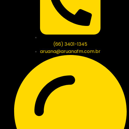
(66) 3401-1345
aruana@aruanafm.com.br