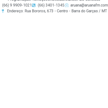
(66) 9 9909-1021
(66) 3401-1345
aruana@aruanafm.com
Endereço: Rua Bororos, 673 - Centro - Barra do Garças / MT
buraya tıkla
link
website
click here
hoşgeldin bonusu
free s