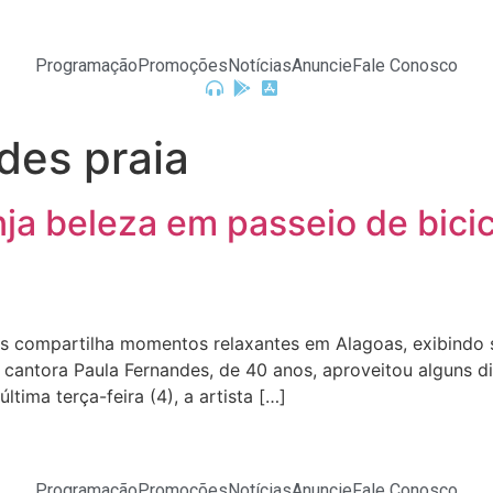
Programação
Promoções
Notícias
Anuncie
Fale Conosco
des praia
a beleza em passeio de bicicl
 compartilha momentos relaxantes em Alagoas, exibindo 
 A cantora Paula Fernandes, de 40 anos, aproveitou alguns
ima terça-feira (4), a artista […]
Programação
Promoções
Notícias
Anuncie
Fale Conosco