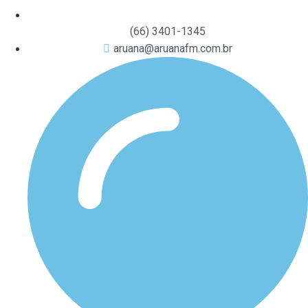
(66) 3401-1345
aruana@aruanafm.com.br