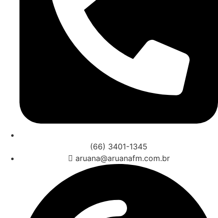
(66) 3401-1345
aruana@aruanafm.com.br