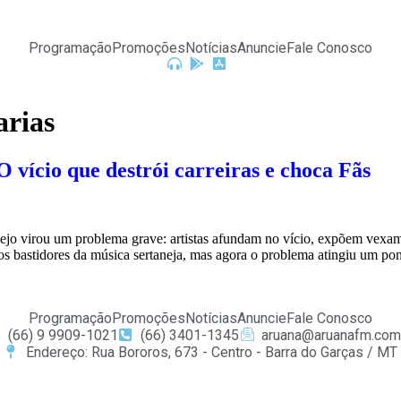
Programação
Promoções
Notícias
Anuncie
Fale Conosco
arias
O vício que destrói carreiras e choca Fãs
o virou um problema grave: artistas afundam no vício, expõem vexames
s bastidores da música sertaneja, mas agora o problema atingiu um pont
Programação
Promoções
Notícias
Anuncie
Fale Conosco
(66) 9 9909-1021
(66) 3401-1345
aruana@aruanafm.com
Endereço: Rua Bororos, 673 - Centro - Barra do Garças / MT