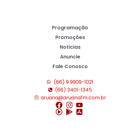
Programação
Promoções
Noticias
Anuncie
Fale Conosco
(66) 9 9909-1021
(66) 3401-1345
aruana@aruanafm.com.br
ild porn
porn
maltepe escort çağır
istanbul escort
anadolu escort
ataşehi