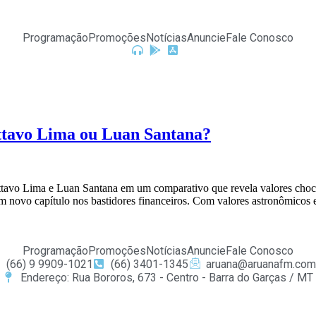
Programação
Promoções
Notícias
Anuncie
Fale Conosco
sttavo Lima ou Luan Santana?
vo Lima e Luan Santana em um comparativo que revela valores chocant
novo capítulo nos bastidores financeiros. Com valores astronômicos e 
Programação
Promoções
Notícias
Anuncie
Fale Conosco
(66) 9 9909-1021
(66) 3401-1345
aruana@aruanafm.com
Endereço: Rua Bororos, 673 - Centro - Barra do Garças / MT