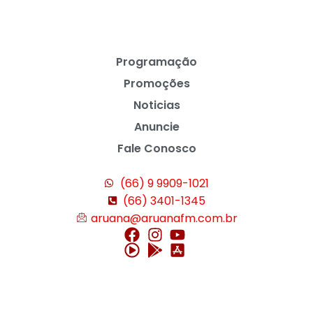
Programação
Promoções
Noticias
Anuncie
Fale Conosco
(66) 9 9909-1021
(66) 3401-1345
aruana@aruanafm.com.br
casibom giriş
casibom
casibom güncel giriş
casibom giriş
casibom
star