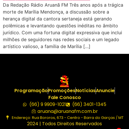
Da Redação Rádio Aruanã FM Três anos após a trágica
morte de Marília Mendonça, a discussão sobre a
herança digital da cantora sertaneja está gerando
polêmicas e levantando questões inéditas no âmbito
jurídico. Com uma fortuna digital expressiva que inclui
milhões de seguidores nas redes sociais e um legado
artístico valioso, a família de Marília […]
Programação
Promoções
Notícias
Anuncie
Fale Conosco
(66) 9 9909-1021
(66) 3401-1345
aruana@aruanafm.com.br
Endereço: Rua Bororos, 673 - Centro - Barra do Garças / MT
2024 | Todos Direitos Reservados