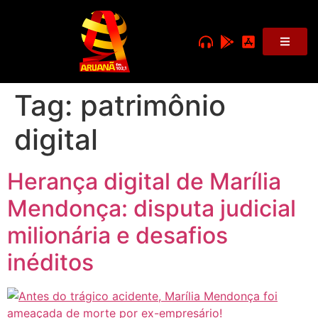
Tag:
patrimônio
digital
Herança digital de Marília
Mendonça: disputa judicial
milionária e desafios
inéditos