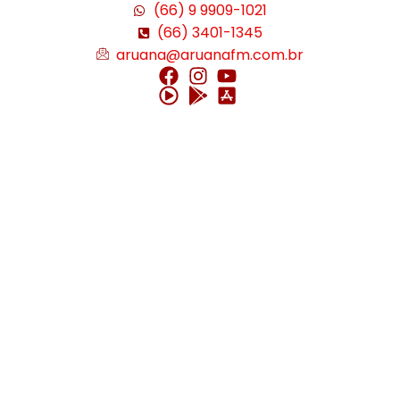
(66) 9 9909-1021
(66) 3401-1345
aruana@aruanafm.com.br
üncel giriş
starzbet giriş
starzbet
starzbet güncel giriş
starzbet giriş
starzb