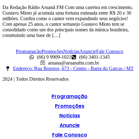
Da Redação Rádio Aruanã FM Com uma carreira em crescimento,
Gustavo Mioto já acumula uma fortuna estimada entre R$ 20 e 30
milhões. Confira como o cantor vem expandindo seus negócios!
Com apenas 25 anos, o cantor sertanejo Gustavo Mioto tem se
consolidado como um dos principais nomes da música brasileira,
construindo uma base de […]
Programação
Promoções
Notícias
Anuncie
Fale Conosco
(66) 9 9909-1021
(66) 3401-1345
aruana@aruanafm.com.br
Endereço: Rua Bororos, 673 - Centro - Barra do Garças / MT
2024 | Todos Direitos Reservados
Programação
Promoções
Noticias
Anuncie
Fale Conosco