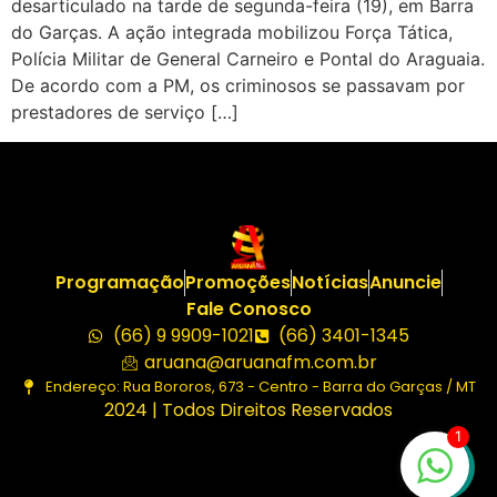
desarticulado na tarde de segunda-feira (19), em Barra
do Garças. A ação integrada mobilizou Força Tática,
Polícia Militar de General Carneiro e Pontal do Araguaia.
De acordo com a PM, os criminosos se passavam por
prestadores de serviço […]
Programação
Promoções
Notícias
Anuncie
Fale Conosco
(66) 9 9909-1021
(66) 3401-1345
aruana@aruanafm.com.br
Endereço: Rua Bororos, 673 - Centro - Barra do Garças / MT
2024 | Todos Direitos Reservados
1