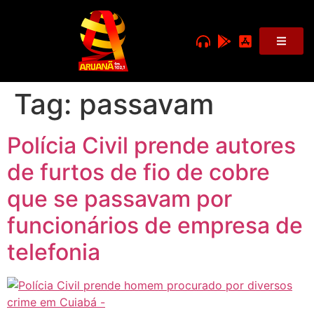
Tag:
passavam
Polícia Civil prende autores
de furtos de fio de cobre
que se passavam por
funcionários de empresa de
telefonia