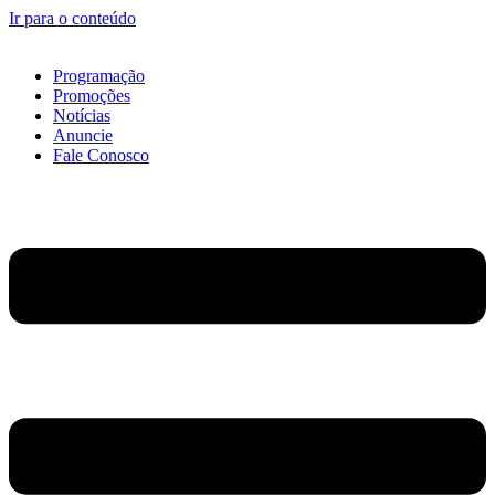
Ir para o conteúdo
Programação
Promoções
Notícias
Anuncie
Fale Conosco