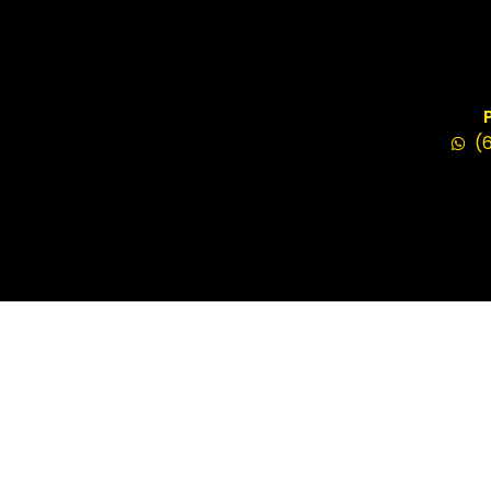
(
bet
starzbet güncel giriş
starzbet giriş
starzbet
starzbet gün