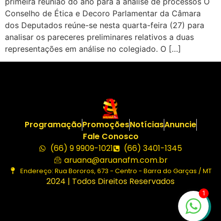
primeira reunião do ano para a análise de processos O
Conselho de Ética e Decoro Parlamentar da Câmara
dos Deputados reúne-se nesta quarta-feira (27) para
analisar os pareceres preliminares relativos a duas
representações em análise no colegiado. O […]
Programação
Promoções
Notícias
Anuncie
Fale Conosco
(66) 9 9909-1021
(66) 3401-1345
aruana@aruanafm.com.br
Endereço: Rua Bororos, 673 - Centro - Barra do Garças / MT
2024 | Todos Direitos Reservados
1