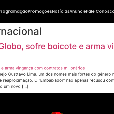
Programação
Promoções
Notícias
Anuncie
Fale Conosc
rnacional
Globo, sofre boicote e arma 
ejo Gusttavo Lima, um dos nomes mais fortes do gênero no
e reaproximação. O “Embaixador” não apenas recusou conv
do um novo […]