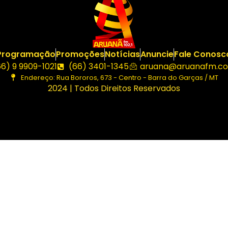
Programação
Promoções
Notícias
Anuncie
Fale Conosc
66) 9 9909-1021
(66) 3401-1345
aruana@aruanafm.co
Endereço: Rua Bororos, 673 - Centro - Barra do Garças / MT
2024 | Todos Direitos Reservados
asibom güncel giriş
casibom giriş
casibom
casibom güncel 