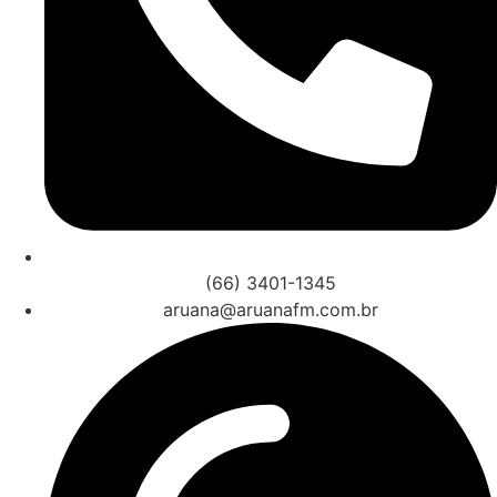
(66) 3401-1345
aruana@aruanafm.com.br