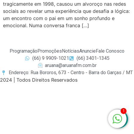
tragicamente em 1998, causou um alvoroço nas redes
sociais ao revelar uma experiência que desafia a lógica:
um encontro com o pai em um sonho profundo e
emocional. Numa conversa franca […]
Programação
Promoções
Notícias
Anuncie
Fale Conosco
(66) 9 9909-1021
(66) 3401-1345
aruana@aruanafm.com.br
Endereço: Rua Bororos, 673 - Centro - Barra do Garças / MT
2024 | Todos Direitos Reservados
et
ultrabet güncel giriş
ultrabet giriş
ultrabet
betasus güncel
1