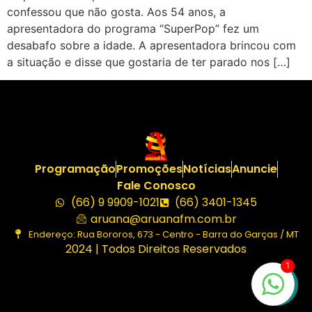
confessou que não gosta. Aos 54 anos, a
apresentadora do programa “SuperPop” fez um
desabafo sobre a idade. A apresentadora brincou com
a situação e disse que gostaria de ter parado nos […]
Programação
Promoções
Notícias
Anuncie
Fale Conosco
(66) 9 9909-1021
(66) 3401-1345
aruana@aruanafm.com.br
Endereço: Rua Bororos, 673 - Centro - Barra do Garças / MT
2024 | Todos Direitos Reservados
1