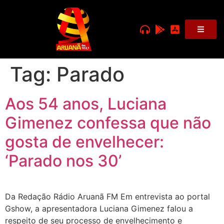
Tag:
Parado
Aos 54 anos, Luciana
Gimenez confessa que não
gosta de envelhecer:
‘Parado nos 30’
Da Redação Rádio Aruanã FM Em entrevista ao portal
Gshow, a apresentadora Luciana Gimenez falou a
respeito de seu processo de envelhecimento e