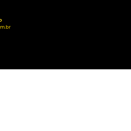
o
m.br
et giriş
starzbet
xslot güncel giriş
xslot giriş
xslot
xslot gün