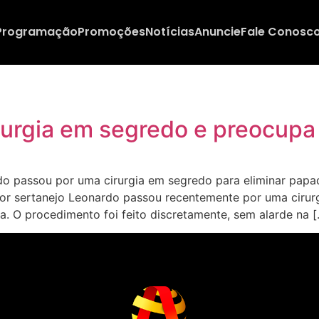
Programação
Promoções
Notícias
Anuncie
Fale Conosc
rurgia em segredo e preocupa
 passou por uma cirurgia em segredo para eliminar papa
r sertanejo Leonardo passou recentemente por uma cirurgia
. O procedimento foi feito discretamente, sem alarde na 