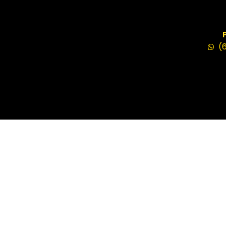
(
bet
starzbet güncel giriş
starzbet giriş
starzbet
starzbet gün