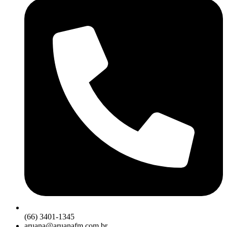
(66) 3401-1345
aruana@aruanafm.com.br