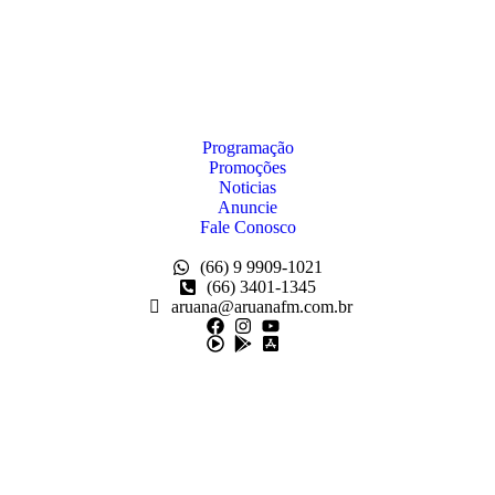
Programação
Promoções
Noticias
Anuncie
Fale Conosco
(66) 9 9909-1021
(66) 3401-1345
aruana@aruanafm.com.br
trabet
betasus güncel giriş
betasus giriş
betasus
betasus güncel giriş
beta