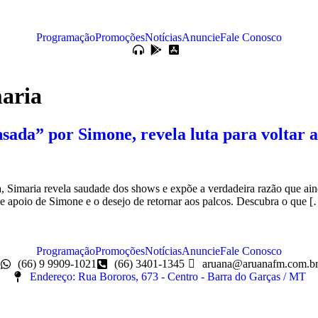
Programação
Promoções
Notícias
Anuncie
Fale Conosco
maria
sada” por Simone, revela luta para voltar a
Simaria revela saudade dos shows e expõe a verdadeira razão que aind
 de apoio de Simone e o desejo de retornar aos palcos. Descubra o que 
Programação
Promoções
Notícias
Anuncie
Fale Conosco
(66) 9 9909-1021
(66) 3401-1345
aruana@aruanafm.com.b
Endereço: Rua Bororos, 673 - Centro - Barra do Garças / MT